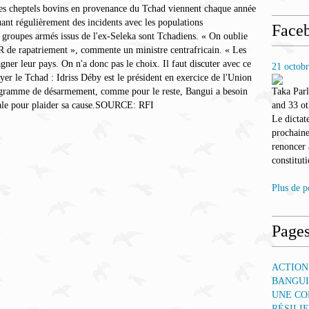
 les cheptels bovins en provenance du Tchad viennent chaque année
quant régulièrement des incidents avec les populations
Face
 groupes armés issus de l'ex-Seleka sont Tchadiens. « On oublie
 de rapatriement », commente un ministre centrafricain. « Les
gner leur pays. On n'a donc pas le choix. Il faut discuter avec ce
21 octob
yer le Tchad : Idriss Déby est le président en exercice de l'Union
rogramme de désarmement, comme pour le reste, Bangui a besoin
Taka Par
onale pour plaider sa cause.SOURCE: RFI
and 33 ot
Le dictat
prochaine
renoncer
constituti
Plus de p
Page
ACTION
BANGUI
UNE CO
RÉSILI