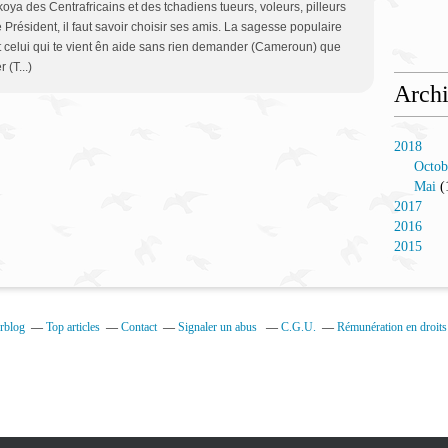
 koya des Centrafricains et des tchadiens tueurs, voleurs, pilleurs
e Président, il faut savoir choisir ses amis. La sagesse populaire
t celui qui te vient ên aide sans rien demander (Cameroun) que
r (T...)
Arch
2018
Octob
Mai
(
2017
2016
2015
erblog
Top articles
Contact
Signaler un abus
C.G.U.
Rémunération en droits 