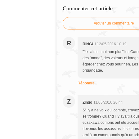
Commenter cet article
Ajouter un commentaire
R
RINGUI
12/05/2016 10:19
"Je t'aime, moi non plus" les Ca
des "mono", des voleurs et ivrog
égorger chez vous pour rien. Les
brigandage.
Répondre
Z
Zingo
11/05/2016 20:44
S'il y a ne voix qui compte, croye
se trompe? Quand il y avait la gu
et zakawa compris ont été accueill
devenus les assassins, les tueurs, 
ami à un camerounais qu'à un tch