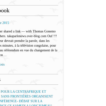
book
re 2015
ler shared a link — with Thomas Gonemo
hers. takaparlenews.over-blog.com Ouf !!!
eur devrait prendre la parole, dans les
s minutes, à la télévision congolaise, pour
 au référendum en vue du changement de la
on....
osts
s
 POUR LA CENTRAFRIQUE ET
 SANS FRONTIÈRES ORGANISENT
NFÉRENCE- DÉBAT SUR LA
ENCE CE SAMEDI A LONGJUMEAU