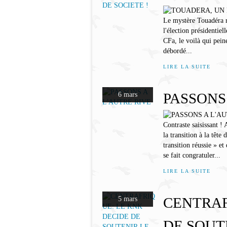
Le mystère Touadéra r
l'élection présidentie
CFa, le voilà qui pein
débordé...
LIRE LA SUITE
PASSONS
6 mars
Contraste saisissan
la transition à la tête
transition réussie » e
se fait congratuler...
LIRE LA SUITE
CENTRAF
5 mars
DE SOUT