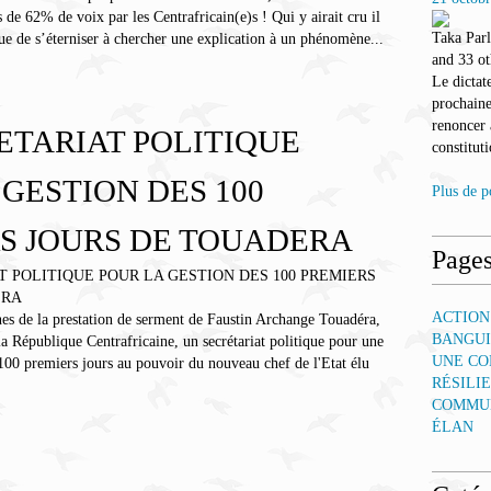
s de 62% de voix par les Centrafricain(e)s ! Qui y airait cru il
Taka Par
ue de s’éterniser à chercher une explication à un phénomène...
and 33 ot
Le dictat
prochaine
renoncer
ETARIAT POLITIQUE
constituti
 GESTION DES 100
Plus de p
S JOURS DE TOUADERA
Page
ACTION
nes de la prestation de serment de Faustin Archange Touadéra,
BANGUI
a République Centrafricaine, un secrétariat politique pour une
UNE CO
100 premiers jours au pouvoir du nouveau chef de l'Etat élu
RÉSILI
COMMUN
ÉLAN