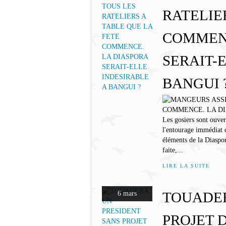
RATELIE
COMMENC
SERAIT-
BANGUI 
Les gosiers sont ouvert
l'entourage immédiat d
éléments de la Diaspor
faite,...
LIRE LA SUITE
TOUADER
6 mars
PROJET D