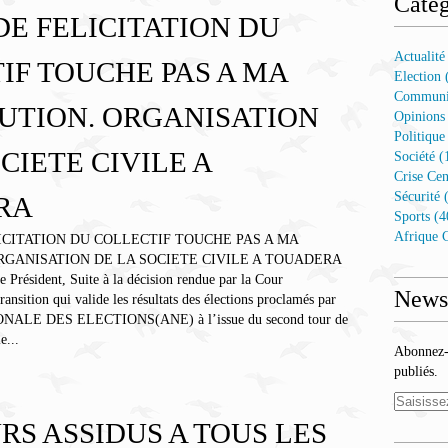
Catég
DE FELICITATION DU
Actualité
IF TOUCHE PAS A MA
Election 
Communi
UTION. ORGANISATION
Opinions
Politique
CIETE CIVILE A
Société (
Crise Cen
Sécurité 
RA
Sports (4
Afrique C
 Président, Suite à la décision rendue par la Cour
Newsl
ransition qui valide les résultats des élections proclamés par
ALE DES ELECTIONS(ANE) à l’issue du second tour de
e...
Abonnez-v
publiés.
S ASSIDUS A TOUS LES