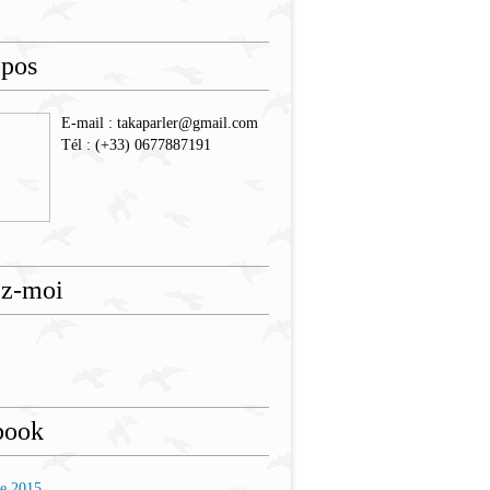
opos
E-mail : takaparler@gmail.com
Tél : (+33) 0677887191
ez-moi
book
re 2015