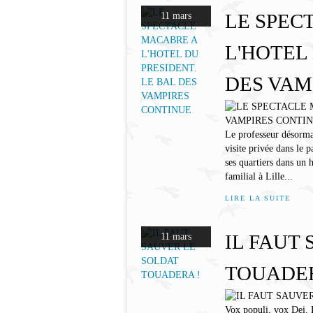
LE SPEC
11 mars
L'HOTEL
DES VAM
Le professeur déso
visite privée dans le 
ses quartiers dans un 
familial à Lille...
LIRE LA SUITE
IL FAUT
11 mars
TOUADER
Vox populi, vox Dei. 