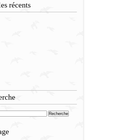
les récents
erche
age