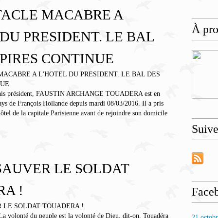
TACLE MACABRE A
À pr
 DU PRESIDENT. LE BAL
PIRES CONTINUE
rmais président, FAUSTIN ARCHANGE TOUADERA est en
pays de François Hollande depuis mardi 08/03/2016. Il a pris
hôtel de la capitale Parisienne avant de rejoindre son domicile
Suiv
 SAUVER LE SOLDAT
A !
Face
La volonté du peuple est la volonté de Dieu, dit-on. Touadéra
21 octob