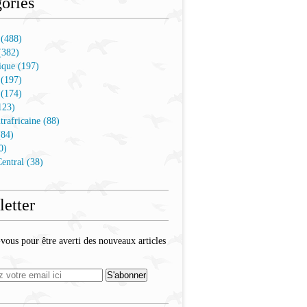
ories
 (488)
(382)
que (197)
 (197)
 (174)
123)
trafricaine (88)
(84)
0)
entral (38)
etter
ous pour être averti des nouveaux articles