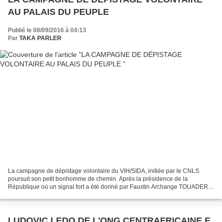
AU PALAIS DU PEUPLE
Publié le 08/09/2016 à 04:13
Par
TAKA PARLER
La campagne de dépistage volontaire du VIH/SIDA, initiée par le CNLS
poursuit son petit bonhomme de chemin. Après la présidence de la
République où un signal fort a été donné par Faustin Archange TOUADERA
le mercredi 31 août 2016 au Palais de la Renaissance,...
LUDOVIC LEDO DE L'ONG CENTRAFRICAINE E