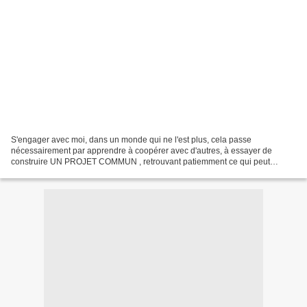
S'engager avec moi, dans un monde qui ne l'est plus, cela passe
nécessairement par apprendre à coopérer avec d'autres, à essayer de
construire UN PROJET COMMUN , retrouvant patiemment ce qui peut
découler d'un bien commun à servir. Si on attend que tout...