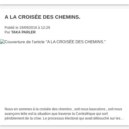
indifférent même le plus insensible...
A LA CROISÉE DES CHEMINS.
Publié le 19/09/2016 à 12:29
Par
TAKA PARLER
Nous en sommes à la croisée des chemins , soit nous basculons , soit nous
avançons telle est la situation que traverse la Centrafrique qui sort
péniblement de la crise. Le processus électoral qui avait débouché sur les
élections dont sont issues les nouvelles...