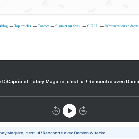
erblog
Top articles
Contact
Signaler un abus
C.G.U.
Rémunération en droits 
 DiCaprio et Tobey Maguire, c'est lui ! Rencontre avec Dam
bey Maguire, c'est lui ! Rencontre avec Damien Witecka