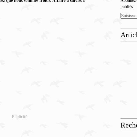
rez que nous sommes froids. Affaire à suivre!!!
Abonnez-v
publiés.
Artic
Publicité
Rech