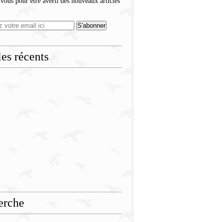
ous pour être averti des nouveaux articles
les récents
erche