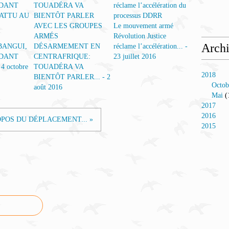
Le mouvement armé
Révolution Justice
Arch
BANGUI,
DÉSARMEMENT EN
réclame l’accélération... -
DANT
CENTRAFRIQUE:
23 juillet 2016
4 octobre
TOUADÉRA VA
2018
BIENTÔT PARLER... - 2
Octob
août 2016
Mai
(
2017
2016
OPOS DU DÉPLACEMENT... »
2015