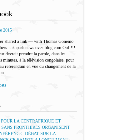
book
re 2015
ler shared a link — with Thomas Gonemo
hers. takaparlenews.over-blog.com Ouf !!!
eur devrait prendre la parole, dans les
s minutes, à la télévision congolaise, pour
 au référendum en vue du changement de la
on....
osts
s
 POUR LA CENTRAFRIQUE ET
 SANS FRONTIÈRES ORGANISENT
NFÉRENCE- DÉBAT SUR LA
ENCE CE SAMEDI A LONGJUMEAU