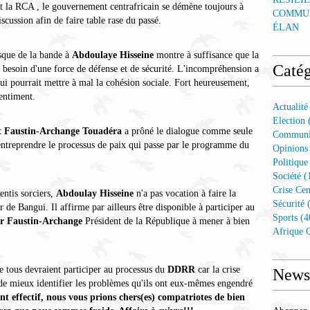
t la RCA , le gouvernement centrafricain se démène toujours à
COMMUN
iscussion afin de faire table rase du passé.
ÉLAN
sque de la bande à
Abdoulaye Hisseine
montre à suffisance que la
Catég
 besoin d'une force de défense et de sécurité. L'incompréhension a
qui pourrait mettre à mal la cohésion sociale. Fort heureusement,
sentiment.
Actualité
Election 
t Faustin-Archange Touadéra
a prôné le dialogue comme seule
Communi
ntreprendre le processus de paix qui passe par le programme du
Opinions
Politique
Société (
Crise Cen
entis sorciers,
Abdoulay Hisseine
n'a pas vocation à faire la
Sécurité 
de Bangui. Il affirme par ailleurs être disponible à participer au
Sports (4
ur Faustin-Archange
Président de la République à mener à bien
Afrique C
e tous devraient participer au processus du
DDRR
car la crise
Newsl
 de mieux identifier les problèmes qu'ils ont eux-mêmes engendré
 effectif, nous vous prions chers(es) compatriotes de bien