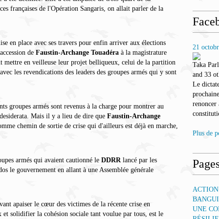
ces françaises de l'Opération Sangaris, on allait parler de la
Face
ise en place avec ses travers pour enfin arriver aux élections
21 octob
'accession de
Faustin-Archange Touadéra
à la magistrature
 mettre en veilleuse leur projet belliqueux, celui de la partition
Taka Par
 avec les revendications des leaders des groupes armés qui y sont
and 33 ot
Le dictat
prochaine
renoncer
ents groupes armés sont revenus à la charge pour montrer au
constituti
esiderata. Mais il y a lieu de dire que
Faustin-Archange
omme chemin de sortie de crise qui d'ailleurs est déjà en marche,
Plus de p
oupes armés qui avaient cautionné le
DDRR
lancé par les
Page
a dos le gouvernement en allant à une Assemblée générale
ACTION
BANGUI
ant apaiser le cœur des victimes de la récente crise en
UNE CO
et solidifier la cohésion sociale tant voulue par tous, est le
RÉSILI