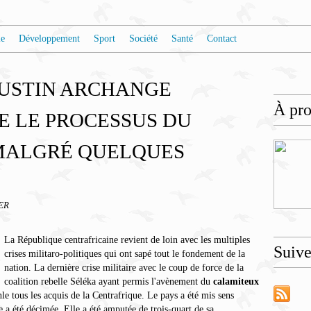
e
Développement
Sport
Société
Santé
Contact
AUSTIN ARCHANGE
À pr
 LE PROCESSUS DU
MALGRÉ QUELQUES
ER
La République centrafricaine revient de loin avec les multiples
Suiv
crises militaro-politiques qui ont sapé tout le fondement de la
nation. La dernière crise militaire avec le coup de force de la
coalition rebelle Séléka ayant permis l'avènement du
calamiteux
le tous les acquis de la Centrafrique. Le pays a été mis sens
e a été décimée. Elle a été amputée de trois-quart de sa