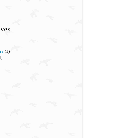
ives
re
(1)
1)