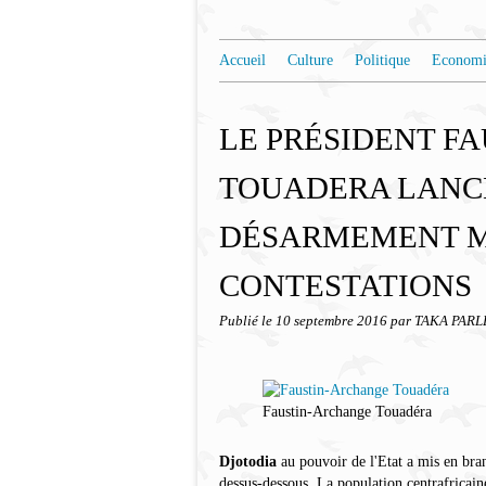
Accueil
Culture
Politique
Economi
LE PRÉSIDENT F
TOUADERA LANCE
DÉSARMEMENT 
CONTESTATIONS
Publié le
10 septembre 2016
par TAKA PARL
Faustin-Archange Touadéra
Djotodia
au pouvoir de l'Etat a mis en bran
dessus-dessous. La population centrafricain