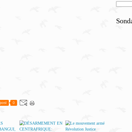
Sond
post
0