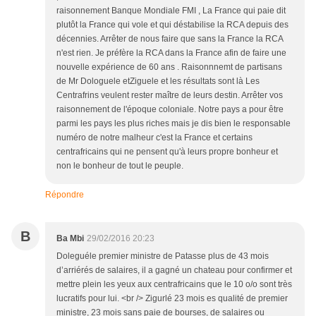
raisonnement Banque Mondiale FMI , La France qui paie dit
plutôt la France qui vole et qui déstabilise la RCA depuis des
décennies. Arrêter de nous faire que sans la France la RCA
n'est rien. Je préfère la RCA dans la France afin de faire une
nouvelle expérience de 60 ans . Raisonnnemt de partisans
de Mr Dologuele etZiguele et les résultats sont là Les
Centrafrins veulent rester maître de leurs destin. Arrêter vos
raisonnement de l'époque coloniale. Notre pays a pour être
parmi les pays les plus riches mais je dis bien le responsable
numéro de notre malheur c'est la France et certains
centrafricains qui ne pensent qu'à leurs propre bonheur et
non le bonheur de tout le peuple.
Répondre
B
Ba Mbi
29/02/2016 20:23
Doleguéle premier ministre de Patasse plus de 43 mois
d’arriérés de salaires, il a gagné un chateau pour confirmer et
mettre plein les yeux aux centrafricains que le 10 o/o sont très
lucratifs pour lui. <br /> Zigurlé 23 mois es qualité de premier
ministre, 23 mois sans paie de bourses, de salaires ou