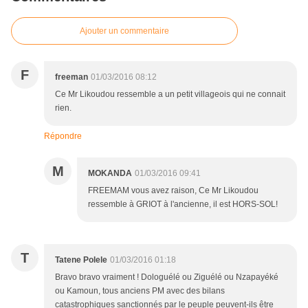
Ajouter un commentaire
F
freeman
01/03/2016 08:12
Ce Mr Likoudou ressemble a un petit villageois qui ne connait
rien.
Répondre
M
MOKANDA
01/03/2016 09:41
FREEMAM vous avez raison, Ce Mr Likoudou
ressemble à GRIOT à l'ancienne, il est HORS-SOL!
T
Tatene Polele
01/03/2016 01:18
Bravo bravo vraiment ! Dologuélé ou Ziguélé ou Nzapayéké
ou Kamoun, tous anciens PM avec des bilans
catastrophiques sanctionnés par le peuple peuvent-ils être