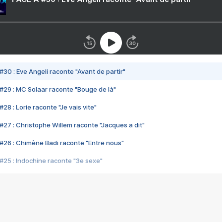
#30 : Eve Angeli raconte "Avant de partir"
#29 : MC Solaar raconte "Bouge de là"
28 : Lorie raconte "Je vais vite"
#27 : Christophe Willem raconte "Jacques a dit"
#26 : Chimène Badi raconte "Entre nous"
#25 : Indochine raconte "3e sexe"
#24 : Zaho raconte "C'est chelou"
#23 : Patrick Bruel raconte "Au café des délices"
#22 : Kyo raconte "Le chemin"