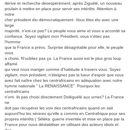
dérive et recherche désespérément, après Ziguélé, un nouveau
poulain à mettre en place pour servir ses intérêts. Attention à
notre
cher président élu démocratiquement. Vous êtes élu avec une
large
majorité, n'est-ce pas? Le peuple vous aime et vous a accordé sa
confiance. Soyez vigilant mon Président, vous n'étiez pas
l'homme
que la France a prévu. Surprise désagréable pour elle, le peuple
vous
a choisi. N'oubliez pas ça. La France aussi est le plus gros loup
affamé
qui veut nous manger comme d'habitude à travers vous. Soyez
vigilant, mon président, n'éteignez pas la lueur d'espoir que vous
avez fait naître chez les centrafricains en adéquation avec notre
hymne nationale " La RENAISSANCE". Pourquoi les
centrafricains
n'ont- ils pas choisi directement Doléguélé aux urnes? La France
ne
doit pas récupérer les voix des centrafricains quand on sait
aujourd'hui les sévices qu'elle a commis en Centrafrique pour ses
propres intérêts:( Séléka: guerre inventée et mise en place par la
France pour nous déstabiliser en utilisant des acteurs idiots et