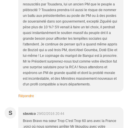
ressuscités par Touadera, lui un ancien PM que le peuple a
plébiscité ? Touadera prendra-t-il aussi le risque de nommer
un battu aux présidentielles au poste de PM ou à des postes
de soueraineté dans son gouvernement, excepté Ziguélé qui
pèse plus de 10 %? S'il venait à faire un tel choix, il perdrait
quasi instantanément le soutien massif du peuple dnt il a
grande besoin pour affronter les tempêtes sociales qui
l'attendent. Je continue de penser qu'il a quand même appris
de Bozizé qui a usé trois PM, dont Abel Goumba, Doté Elie et
lui-même ! Le copinage du marigot de Bangui est à proscrire.
Mr le Président surprenez-nous tout comme votre élection fut
une surprise salutaire pour la RCA ! Nous attendons et
espérons un PM de grande qualité et dont la probité morale
est incontestable, et des Ministres massivement nouveaux et
d'un profil compatible a leurs départements.
Répondre
S
sbsnico
29/02/2016 20:44
Bravo Bravo ma sœur Trop C'est Trop 60 ans avec la France
,voici où nous sommes arrêter Mr likoudou avec votre