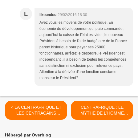
L
likoundou
29/02/2016 18:30
Avez vous les moyens de votre politique. En
économie du développement qui paie commande,
aujourd'hui la caisse de l'état est vide , le nouveau
Président à besoin de l'aide budgétaire de la France
parent historique pour payer ses 25000
fonctionnaires, arrêtez le désordre, le Président est
indépendant , il a besoin de toutes les compétences
sans distinction ni exclusion pour relever ce pays .
Attention à la dérivée d'une fonction constante
monsieur le Président?
< LA CENTRAFRIQUE ET
CENTRAFRIQUE : LE
LES CENTRACAINS
MYTHE DE L'HOMME
CONTINUENT DE
PROVIDENTIEL. LE
SURPRENDRE.
BANQUIER SALVATEUR
OU LE DETENTEUR DE
Hébergé par Overblog
CARNET D'ADRESSES >