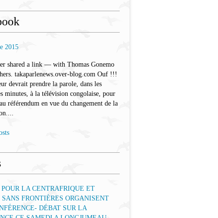
book
re 2015
ler shared a link — with Thomas Gonemo
hers. takaparlenews.over-blog.com Ouf !!!
eur devrait prendre la parole, dans les
s minutes, à la télévision congolaise, pour
 au référendum en vue du changement de la
on....
osts
s
 POUR LA CENTRAFRIQUE ET
 SANS FRONTIÈRES ORGANISENT
NFÉRENCE- DÉBAT SUR LA
ENCE CE SAMEDI A LONGJUMEAU