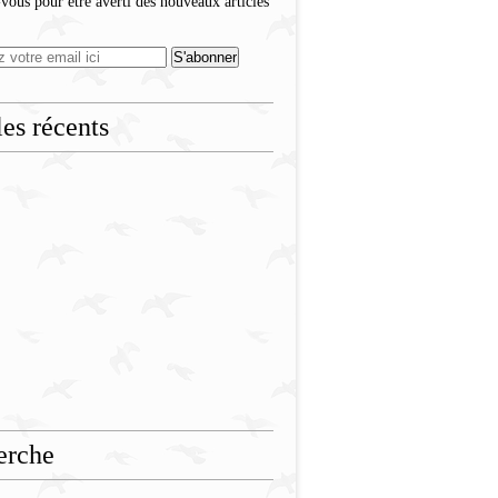
ous pour être averti des nouveaux articles
les récents
erche