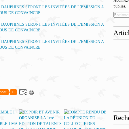
Abonnez-v
publiés.
Artic
post
0
Rech
BLE I MA