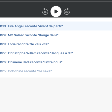
#30 : Eve Angeli raconte "Avant de partir"
#29 : MC Solaar raconte "Bouge de là"
28 : Lorie raconte "Je vais vite"
#27 : Christophe Willem raconte "Jacques a dit"
#26 : Chimène Badi raconte "Entre nous"
#25 : Indochine raconte "3e sexe"
#24 : Zaho raconte "C'est chelou"
#23 : Patrick Bruel raconte "Au café des délices"
#22 : Kyo raconte "Le chemin"
#21 : Nolwenn Leroy raconte "Cassé"