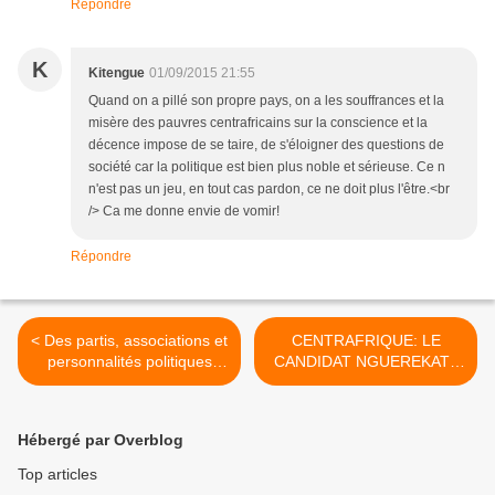
Répondre
K
Kitengue
01/09/2015 21:55
Quand on a pillé son propre pays, on a les souffrances et la
misère des pauvres centrafricains sur la conscience et la
décence impose de se taire, de s'éloigner des questions de
société car la politique est bien plus noble et sérieuse. Ce n
n'est pas un jeu, en tout cas pardon, ce ne doit plus l'être.<br
/> Ca me donne envie de vomir!
Répondre
< Des partis, associations et
CENTRAFRIQUE: LE
personnalités politiques
CANDIDAT NGUEREKATA
disent niet aux élections en
DECIDE DE RENCONTRER
octobre prochain
LA DIASPORA EN FRANCE
>
Hébergé par Overblog
Top articles